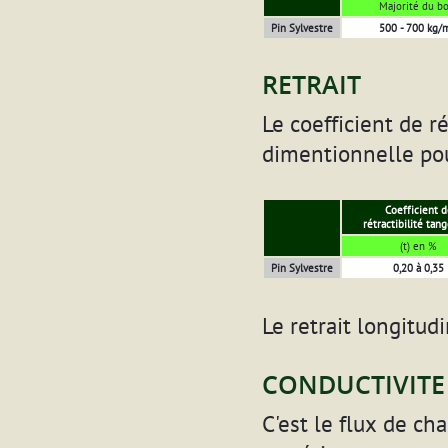
Majorité du bo
Pin Sylvestre
500 - 700 kg/
RETRAIT
Le coefficient de r
dimentionnelle pou
Coefficient d
rétractibilité tang
(t) en %
Pin Sylvestre
0,20 à 0,35
Le retrait longitu
CONDUCTIVITE
C'est le flux de ch