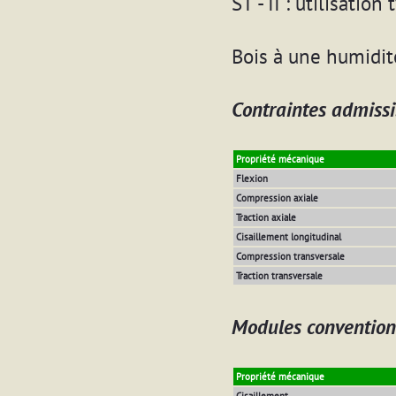
ST - II : utilisatio
Bois à une humidi
Contraintes admissi
Propriété mécanique
Flexion
Compression axiale
Traction axiale
Cisaillement longitudinal
Compression transversale
Traction transversale
Modules convention
Propriété mécanique