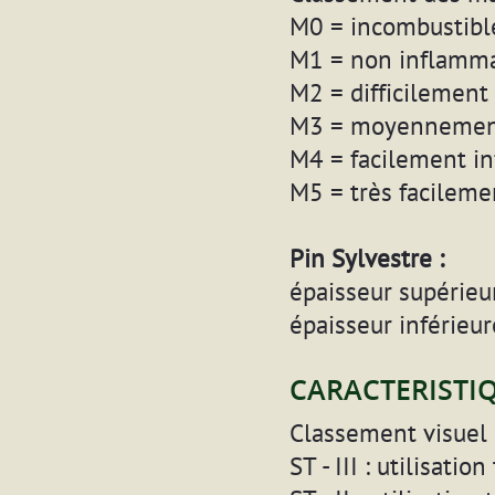
M0 = incombustibl
M1 = non inflamm
M2 = difficilement
M3 = moyennemen
M4 = facilement i
M5 = très facilem
Pin Sylvestre :
épaisseur supérieu
épaisseur inférieu
CARACTERISTI
Classement visuel 
ST - III : utilisati