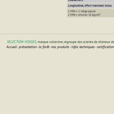
Cisaillement
Longitudinal, effort tranchant inclus
1 MPa = 1 méga pascal
1 MPa = environ 10 kg/cm²
SELECTION VOSGES,
marque collective, regroupe des scieries de résineux d
Accueil
présentation
la forêt
nos produits
infos techniques
certificatio
-
-
-
-
-