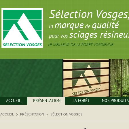
Sélection Vosges
marque
qualité
la
de
sciages résineu
pour vos
LE MEILLEUR DE LA FORÊT VOSGIENNE
ACCUEIL
PRÉSENTATION
LA FORÊT
NOS PRODUITS
ACCUEIL
PRÉSENTATION
SÉLECTION VOSGES