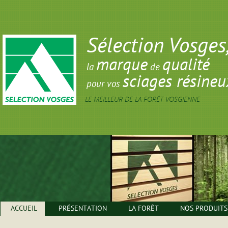
Sélection Vosges
marque
qualité
la
de
sciages résineu
pour vos
LE MEILLEUR DE LA FORÊT VOSGIENNE
ACCUEIL
PRÉSENTATION
LA FORÊT
NOS PRODUITS