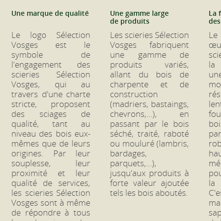
Une marque de qualité
Une gamme large
La 
de produits
des
Le logo Sélection
Les scieries Sélection
Le
Vosges est le
Vosges fabriquent
œu
symbole de
une gamme de
sc
l'engagement des
produits variés,
la
scieries Sélection
allant du bois de
u
Vosges, qui au
charpente et de
mo
travers d'une charte
construction
ré
stricte, proposent
(madriers, bastaings,
l
des sciages de
chevrons,...), en
fou
qualité, tant au
passant par le bois
bo
niveau des bois eux-
séché, traité, raboté
par
mêmes que de leurs
ou mouluré (lambris,
ro
origines. Par leur
bardages,
ha
souplesse, leur
parquets,...),
mé
proximité et leur
jusqu'aux produits à
pou
qualité de services,
forte valeur ajoutée
la
les scieries Sélection
tels les bois aboutés.
C'e
Vosges sont à même
ma
de répondre à tous
sap