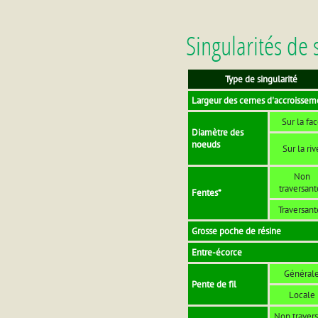
Singularités de 
Type de singularité
Largeur des cernes d'accroissem
Sur la fa
Diamètre des
noeuds
Sur la riv
Non
traversant
Fentes*
Traversant
Grosse poche de résine
Entre-écorce
Général
Pente de fil
Locale
Non travers