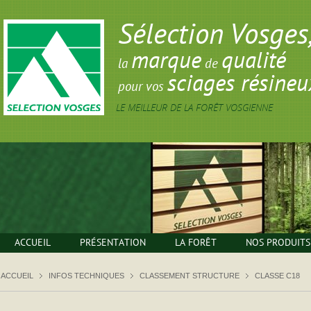
Sélection Vosges
marque
qualité
la
de
sciages résineu
pour vos
LE MEILLEUR DE LA FORÊT VOSGIENNE
ACCUEIL
PRÉSENTATION
LA FORÊT
NOS PRODUITS
ACCUEIL
INFOS TECHNIQUES
CLASSEMENT STRUCTURE
CLASSE C18