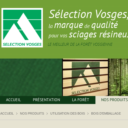
Sélection Vosges
marque
qualité
la
de
sciages résineu
pour vos
LE MEILLEUR DE LA FORÊT VOSGIENNE
ACCUEIL
PRÉSENTATION
LA FORÊT
NOS PRODUITS
ACCUEIL
NOS PRODUITS
UTILISATION DES BOIS
BOIS D'EMBALLAGE