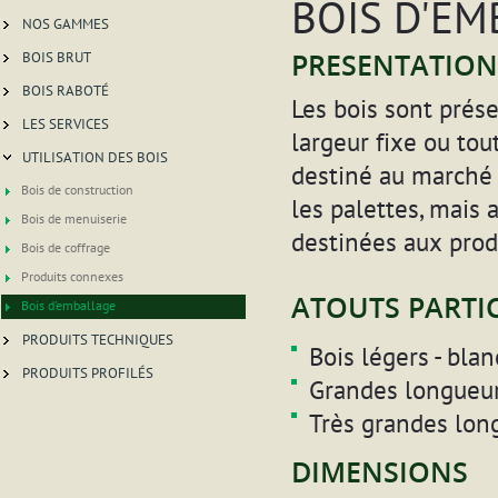
BOIS D'E
NOS GAMMES
PRESENTATION
BOIS BRUT
BOIS RABOTÉ
Les bois sont prés
LES SERVICES
largeur fixe ou tou
UTILISATION DES BOIS
destiné au marché 
Bois de construction
les palettes, mais 
Bois de menuiserie
destinées aux produ
Bois de coffrage
Produits connexes
ATOUTS PARTIC
Bois d'emballage
PRODUITS TECHNIQUES
Bois légers - blan
PRODUITS PROFILÉS
Grandes longueur
Très grandes lon
DIMENSIONS